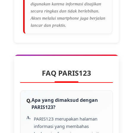
digunakan karena informasi disajikan
secara ringkas dan tidak berlebihan.
Akses melalui smartphone juga berjalan
lancar dan praktis.
FAQ PARIS123
Apa yang dimaksud dengan
PARIS123?
PARIS123 merupakan halaman
informasi yang membahas