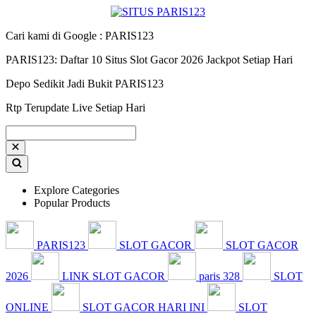
Cari kami di Google : PARIS123
PARIS123: Daftar 10 Situs Slot Gacor 2026 Jackpot Setiap Hari
Depo Sedikit Jadi Bukit PARIS123
Rtp Terupdate Live Setiap Hari
Explore Categories
Popular Products
PARIS123
SLOT GACOR
SLOT GACOR
2026
LINK SLOT GACOR
paris 328
SLOT
ONLINE
SLOT GACOR HARI INI
SLOT