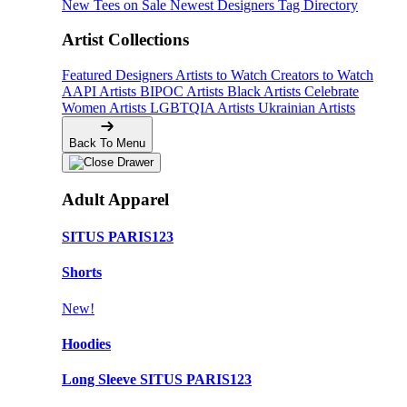
New Tees on Sale
Newest Designers
Tag Directory
Artist Collections
Featured Designers
Artists to Watch
Creators to Watch
AAPI Artists
BIPOC Artists
Black Artists
Celebrate
Women Artists
LGBTQIA Artists
Ukrainian Artists
Back To Menu
Adult Apparel
SITUS PARIS123
Shorts
New!
Hoodies
Long Sleeve SITUS PARIS123