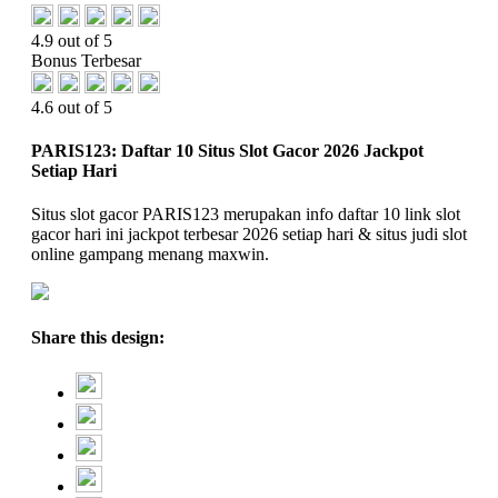
4.9 out of 5
Bonus Terbesar
4.6 out of 5
PARIS123: Daftar 10 Situs Slot Gacor 2026 Jackpot
Setiap Hari
Situs slot gacor PARIS123 merupakan info daftar 10 link slot
gacor hari ini jackpot terbesar 2026 setiap hari & situs judi slot
online gampang menang maxwin.
Share this design: