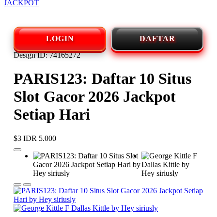
JACKPOT
LOGIN
DAFTAR
Design ID: 74165272
PARIS123: Daftar 10 Situs
Slot Gacor 2026 Jackpot
Setiap Hari
$3
IDR 5.000