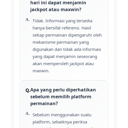
hari ini dapat menjamin
jackpot atau maxwin?
Tidak. Informasi yang tersedia
hanya bersifat referensi. Hasil
setiap permainan dipengaruhi oleh
mekanisme permainan yang
digunakan dan tidak ada informasi
yang dapat menjamin seseorang
akan memperoleh jackpot atau
maxwin.
Apa yang perlu diperhatikan
sebelum memilih platform
permainan?
Sebelum menggunakan suatu
platform, sebaiknya periksa