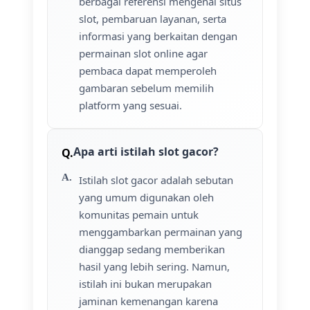
berbagai referensi mengenai situs
slot, pembaruan layanan, serta
informasi yang berkaitan dengan
permainan slot online agar
pembaca dapat memperoleh
gambaran sebelum memilih
platform yang sesuai.
Apa arti istilah slot gacor?
Istilah slot gacor adalah sebutan
yang umum digunakan oleh
komunitas pemain untuk
menggambarkan permainan yang
dianggap sedang memberikan
hasil yang lebih sering. Namun,
istilah ini bukan merupakan
jaminan kemenangan karena