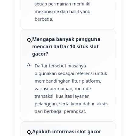
setiap permainan memiliki
mekanisme dan hasil yang
berbeda.
Mengapa banyak pengguna
mencari daftar 10 situs slot
gacor?
Daftar tersebut biasanya
digunakan sebagai referensi untuk
membandingkan fitur platform,
variasi permainan, metode
transaksi, kualitas layanan
pelanggan, serta kemudahan akses
dari berbagai perangkat.
Apakah informasi slot gacor