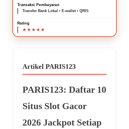
Transaksi Pembayaran
Transfer Bank Lokal • E-wallet • QRIS
Rating
Artikel PARIS123
PARIS123: Daftar 10
Situs Slot Gacor
2026 Jackpot Setiap