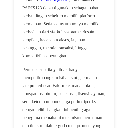
PARIS123 dapat digunakan sebagai bahan
perbandingan sebelum memilih platform
permainan. Setiap situs umumnya memiliki
perbedaan dari sisi koleksi game, desain
tampilan, kecepatan akses, layanan
pelanggan, metode transaksi, hingga
kompatibilitas perangkat.
Pembaca sebaiknya tidak hanya
mempertimbangkan istilah slot gacor atau
jackpot terbesar. Faktor keamanan akun,
transparansi aturan, batas usia, lisensi layanan,
serta ketentuan bonus juga perlu diperiksa
dengan teliti. Langkah ini penting agar
pengguna memahami mekanisme permainan
dan tidak mudah tergoda oleh promosi yang