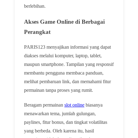
berlebihan.
Akses Game Online di Berbagai
Perangkat
PARIS123 menyajikan informasi yang dapat
diakses melalui komputer, laptop, tablet,
maupun smartphone. Tampilan yang responsif
membantu pengguna membaca panduan,
melihat pembaruan link, dan memahami fitur
permainan tanpa proses yang rumit.
Beragam permainan
slot online
biasanya
menawarkan tema, jumlah gulungan,
paylines, fitur bonus, dan tingkat volatilitas
yang berbeda. Oleh karena itu, hasil